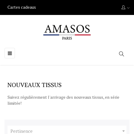
Cartes cadeaux
Basculer
☰
la
navigation
NOUVEAUX TISSUS
Suivez régulièrement l'arrivage des nouveaux tissus, en série
limitée!

Pertinence