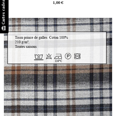
Cartes cadeaux
1,00 €
card_giftcard